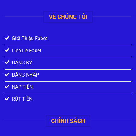
VỀ CHÚNG TÔI
Giới Thiệu Fabet
Liên Hệ Fabet
ĐĂNG KÝ
ĐĂNG NHẬP
NẠP TIỀN
RÚT TIỀN
CHÍNH SÁCH