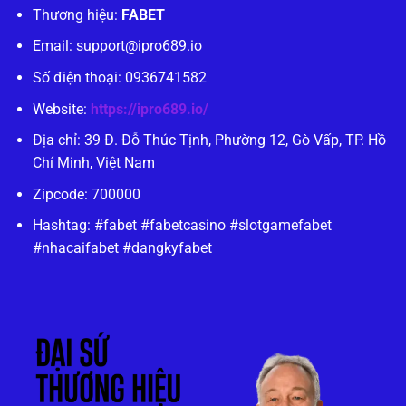
Thương hiệu:
FABET
Email:
support@ipro689.io
Số điện thoại: 0936741582
Website:
https://ipro689.io/
Địa chỉ: 39 Đ. Đỗ Thúc Tịnh, Phường 12, Gò Vấp, TP. Hồ
Chí Minh, Việt Nam
Zipcode: 700000
Hashtag: #fabet #fabetcasino #slotgamefabet
#nhacaifabet #dangkyfabet