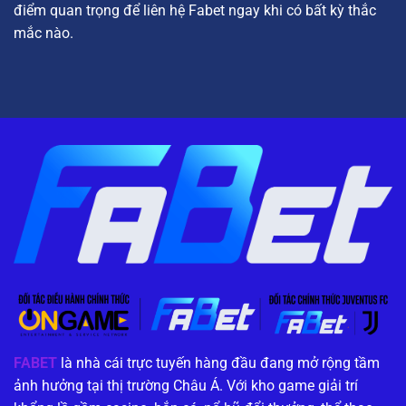
điểm quan trọng để liên hệ Fabet ngay khi có bất kỳ thắc
mắc nào.
FABET
là nhà cái trực tuyến hàng đầu đang mở rộng tầm
ảnh hưởng tại thị trường Châu Á. Với kho game giải trí