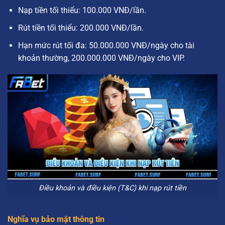
Nạp tiền tối thiểu: 100.000 VNĐ/lần.
Rút tiền tối thiểu: 200.000 VNĐ/lần.
Hạn mức rút tối đa: 50.000.000 VNĐ/ngày cho tài
khoản thường, 200.000.000 VNĐ/ngày cho VIP.
Điều khoản và điều kiện (T&C) khi nạp rút tiền
Nghĩa vụ bảo mật thông tin