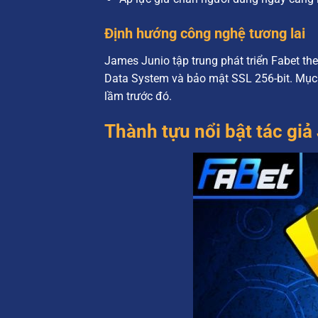
Định hướng công nghệ tương lai
James Junio tập trung phát triển Fabet th
Data System và bảo mật SSL 256-bit. Mục t
lầm trước đó.
Thành tựu nổi bật tác gi