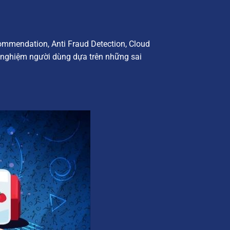
ommendation, Anti Fraud Detection, Cloud
ải nghiệm người dùng dựa trên những sai