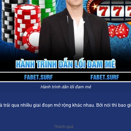
Hành trình dẫn lối đam mê
trải qua nhiều giai đoạn mở rộng khác nhau. Bởi nói thì bao giờ
Thành quả