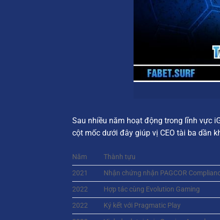
Sau nhiều năm hoạt động trong lĩnh vực i
cột mốc dưới đây giúp vị CEO tài ba dần k
Năm
Thành tựu
2021
Nhận chứng nhận PAGCOR Complian
2022
Hợp tác cùng Evolution Gaming
2022
Ký kết với Pragmatic Play