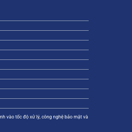
nh vào tốc độ xử lý, công nghệ bảo mật và