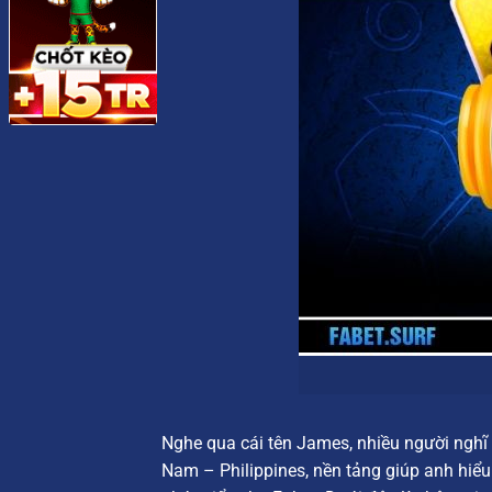
Nghe qua cái tên James, nhiều người ngh
Nam – Philippines, nền tảng giúp anh hiểu