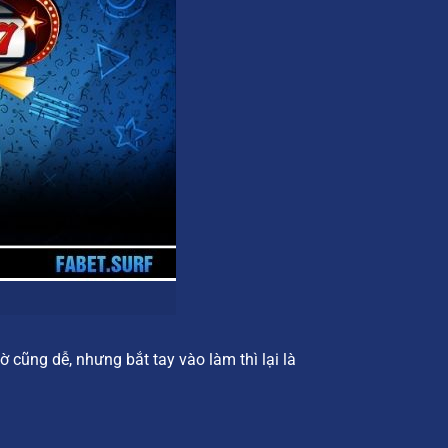
 cũng dễ, nhưng bắt tay vào làm thì lại là