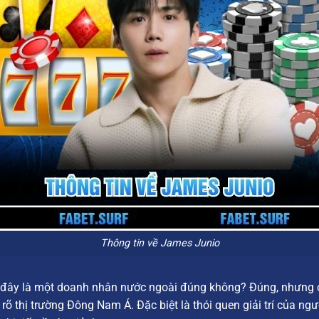
Thông tin về James Junio
ĩ đây là một doanh nhân nước ngoài đúng không? Đúng, nhưng
 rõ thị trường Đông Nam Á. Đặc biệt là thói quen giải trí của n