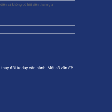
 diện và không có hội viên tham gia
h thay đổi tư duy vận hành. Một số vấn đề