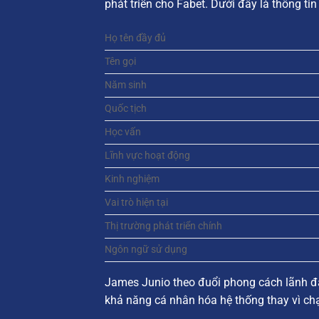
phát triển cho Fabet. Dưới đây là thông tin 
Họ tên đầy đủ
Tên gọi
Năm sinh
Quốc tịch
Học vấn
Lĩnh vực hoạt động
Kinh nghiệm
Vai trò hiện tại
Thị trường phát triển chính
Ngôn ngữ sử dụng
James Junio theo đuổi phong cách lãnh đạo
khả năng cá nhân hóa hệ thống thay vì ch