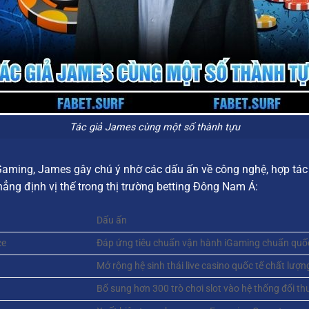
Tác giả James cùng một số thành tựu
Gaming, James gây chú ý nhờ các dấu ấn về công nghệ, hợp tác 
hẳng định vị thế trong thị trường betting Đông Nam Á:
Dấu ấn
ce
Đáp ứng tiêu chuẩn vận hành iGaming chuẩn quốc 
Mở rộng hệ sinh thái live casino quốc tế chất lượ
Bổ sung hơn 300 trò chơi slot vào hệ thống đổi t