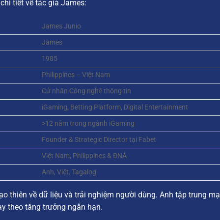
chi tiết về tác giả James:
James Junio
James
1985
Philippines – Việt Nam
Cử nhân Công nghệ thông tin
iGaming, Betting Platform, Digital Entertainment
>12 năm trong ngành iGaming
Founder & Strategic Director tại Fabet
Việt Nam, Philippines & ĐNÁ
Anh, Việt, Tagalog
 thiên về dữ liệu và trải nghiệm người dùng. Anh tập trung mạ
ạy theo tăng trưởng ngắn hạn.