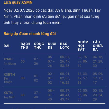
Lịch quay XSMN
Ngày 02/07/2026 có các đài: An Giang, Bình Thuận, Tây
Ninh. Phần nhận định ưu tiên dữ liệu gần nhất của từng
tỉnh thay vì trộn chung toàn miền.
Bảng dự đoán nhanh từng đài
NHÓM
LÂU
BẠCH
SONG
ĐUÔI
BAO
ĐÀI
NỔI
CHƯA
THỦ
THỦ
ĐB
LOTO
BẬT
RA
05 –
05, 07,
02, 76,
04, 16,
XSAG
07 –
05
07 –
26, 47,
77, 86,
21, 29,
26
An Giang
26
53, 63
19
30
00 –
00, 01,
16, 33,
08, 09,
XSBTH
01 –
00
01 –
02, 05,
19, 57,
12, 15,
Bình
02
Thuận
02
16, 22
83
17
08 –
08, 37,
09, 55,
00, 18,
XSTN
37 –
08
37 –
40, 41,
28, 36,
20, 24,
40
Tây Ninh
40
43, 47
38
29