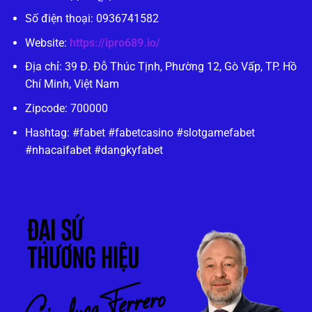
Số điện thoại: 0936741582
Website:
https://ipro689.io/
Địa chỉ: 39 Đ. Đỗ Thúc Tịnh, Phường 12, Gò Vấp, TP. Hồ
Chí Minh, Việt Nam
Zipcode: 700000
Hashtag: #fabet #fabetcasino #slotgamefabet
#nhacaifabet #dangkyfabet