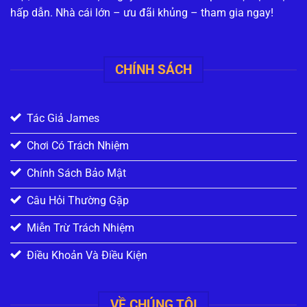
hấp dẫn. Nhà cái lớn – ưu đãi khủng – tham gia ngay!
CHÍNH SÁCH
Tác Giả James
Chơi Có Trách Nhiệm
Chính Sách Bảo Mật
Câu Hỏi Thường Gặp
Miễn Trừ Trách Nhiệm
Điều Khoản Và Điều Kiện
VỀ CHÚNG TÔI