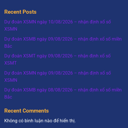
Recent Posts
Dự đoán XSMN ngày 10/08/2026 – nhận định xổ số
XSMN
Dự đoán XSMB ngày 09/08/2026 – nhận định xổ số miền
Bắc
Dự đoán XSMT ngày 09/08/2026 – nhận định xổ số
XSMT
Dự đoán XSMN ngày 09/08/2026 – nhận định xổ số
XSMN
Dự đoán XSMB ngày 08/08/2026 – nhận định xổ số miền
Bắc
Recent Comments
Không có bình luận nào để hiển thị.