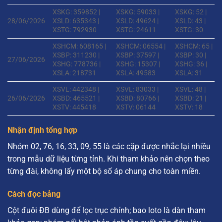
XSKG: 359852 |
XSKG: 59033 |
XSKG: 52 |
28/06/2026
XSLD: 635343 |
XSLD: 49624 |
XSLD: 43 |
XSTG: 792930
XSTG: 24611
XSTG: 30
XSHCM: 608165 |
XSHCM: 06554 |
XSHCM: 65 |
XSBP: 311230 |
XSBP: 37597 |
XSBP: 30 |
27/06/2026
XSHG: 778736 |
XSHG: 15307 |
XSHG: 36 |
XSLA: 218731
XSLA: 49583
XSLA: 31
XSVL: 442348 |
XSVL: 83033 |
XSVL: 48 |
26/06/2026
XSBD: 465521 |
XSBD: 80766 |
XSBD: 21 |
XSTV: 445418
XSTV: 06144
XSTV: 18
Nhận định tổng hợp
Nhóm 02, 76, 16, 33, 09, 55 là các cặp được nhắc lại nhiều
trong mẫu dữ liệu từng tỉnh. Khi tham khảo nên chọn theo
từng đài, không lấy một bộ số áp chung cho toàn miền.
Cách đọc bảng
Cột đuôi ĐB dùng để lọc trục chính; bao loto là dàn tham