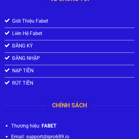
Giới Thiệu Fabet
Liên Hệ Fabet
ĐĂNG KÝ
ĐĂNG NHẬP
NẠP TIỀN
RÚT TIỀN
CHÍNH SÁCH
Thương hiệu:
FABET
Email:
support@ipro689.io