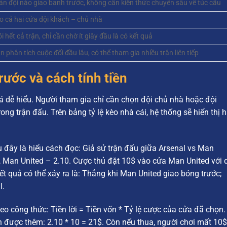
oán đội nào giao banh trước, không cần kiến thức chuyên sâu về túc cầu
ho cả hai cửa đội khách – chủ nhà
 hết cả trận, chỉ cần chờ ít giây đầu là có kết quả
n phân tích cuộc đối đầu lâu, có thể tham gia nhiều trận liên tiếp
ước và cách tính tiền
 dễ hiểu. Người tham gia chỉ cần chọn đội chủ nhà hoặc đội
ng trận đấu. Trên bảng tỷ lệ kèo nhà cái, hệ thống sẽ hiển thị h
u đây là hiểu cách đọc: Giả sử trận đấu giữa Arsenal vs Man
90, Man United – 2.10. Cược thủ đặt 10$ vào cửa Man United với 
t quả có thể xảy ra là: Thắng khi Man United giao bóng trước;
l.
eo công thức: Tiền lời = Tiền vốn * Tỷ lệ cược của cửa đã chọn.
n được thêm: 2.10 * 10 = 21$. Còn nếu thua, người chơi mất 10$