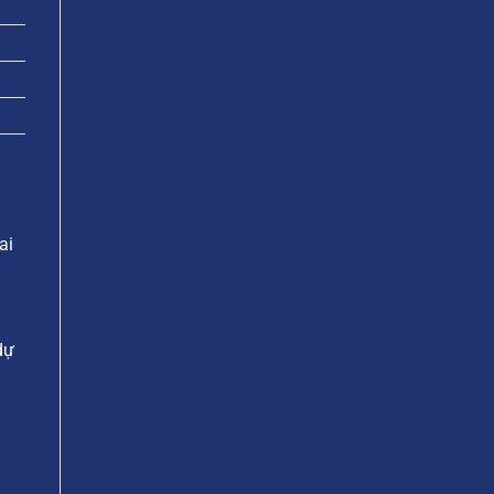
ai
dự