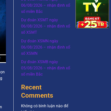
06/08/2026 – nhận định xổ
số miền Bắc
Dự đoán XSMT ngày
06/08/2026 – nhận định xổ
số XSMT
Dự đoán XSMN ngày
06/08/2026 – nhận định xổ
số XSMN
Dự đoán XSMB ngày
05/08/2026 – nhận định xổ
họn
số miền Bắc
ng
Recent
Comments
Không có bình luận nào để
em