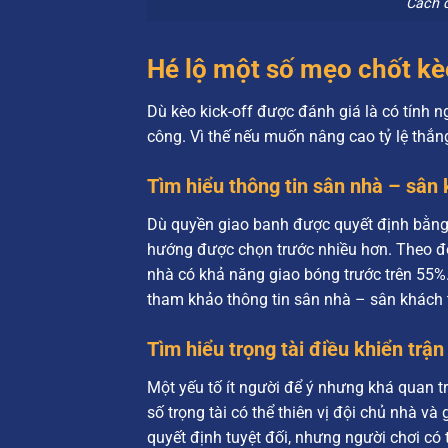
Cách đ
Hé lộ một số mẹo chốt kè
Dù kèo kick-off được đánh giá là có tính n
công. Vì thế nếu muốn nâng cao tỷ lệ thắ
Tìm hiểu thông tin sân nhà – sân
Dù quyền giao banh được quyết định bằng 
hướng được chọn trước nhiều hơn. Theo đó,
nhà có khả năng giao bóng trước trên 55%
tham khảo thông tin sân nhà – sân khách 
Tìm hiểu trọng tài điều khiển trận
Một yếu tố ít người để ý nhưng khá quan trọ
số trọng tài có thể thiên vị đội chủ nhà v
quyết định tuyệt đối, nhưng người chơi có 