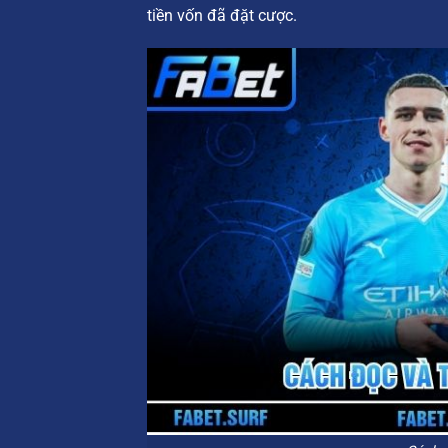
tiền vốn đã đặt cược.